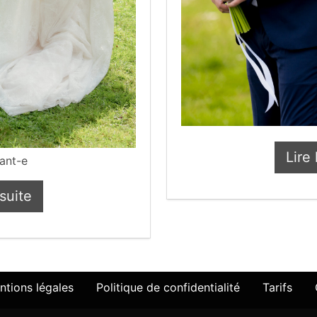
Lire 
iant-e
 suite
es p’tits tips de Pierrot #cérémonielaïque #offic
ntions légales
Politique de confidentialité
Tarifs