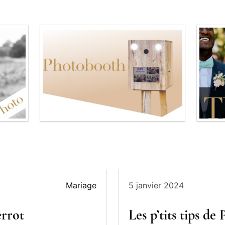
Impressions illimitées
Personnalisation
connecté
Galerie
privée
Mariage
5 janvier 2024
errot
Les p’tits tips de