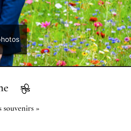
photos
he
s souvenirs »