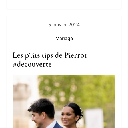
o
h
u
v
e
e
5 janvier 2024
n
i
Mariage
r
s
Les p’tits tips de Pierrot
#découverte