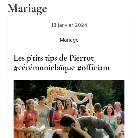
e
Mariage
e
c
r
o
18 janvier 2024
n
r
f
Mariage
e
i
e
Les p’tits tips de Pierrot
B
z
#cérémonielaïque #officiant
d
e
e
s
r
m
o
t
m
h
e
n
o
t
s