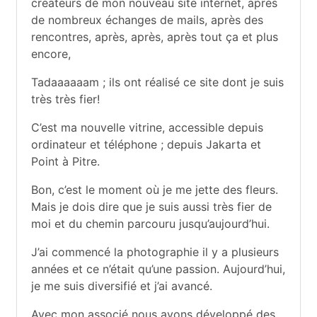
créateurs de mon nouveau site internet, après
–
d
de nombreux échanges de mails, après des
e
rencontres, après, après, après tout ça et plus
P
v
encore,
i
h
Tadaaaaaam ; ils ont réalisé ce site dont je suis
e
très très fier!
o
,
j
C’est ma nouvelle vitrine, accessible depuis
t
'
ordinateur et téléphone ; depuis Jakarta et
é
Point à Pitre.
o
c
Bon, c’est le moment où je me jette des fleurs.
r
g
Mais je dois dire que je suis aussi très fier de
i
moi et du chemin parcouru jusqu’aujourd’hui.
s
r
d
J’ai commencé la photographie il y a plusieurs
a
e
années et ce n’était qu’une passion. Aujourd’hui,
s
je me suis diversifié et j’ai avancé.
p
s
Avec mon associé nous avons développé des