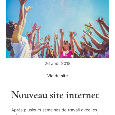
e
e
c
r
o
n
r
f
e
i
e
B
z
d
e
e
26 août 2018
s
r
m
Vie du site
o
t
m
Nouveau site internet
h
e
n
o
t
Après plusieurs semaines de travail avec les
s