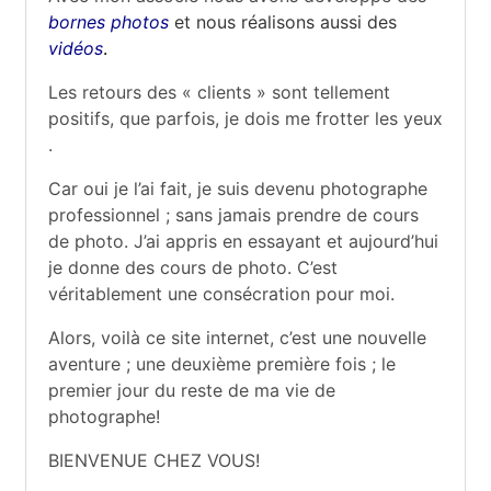
o
h
bornes photos
et nous réalisons aussi des
u
vidéos
.
v
e
e
Les retours des « clients » sont tellement
n
positifs, que parfois, je dois me frotter les yeux
i
.
r
Car oui je l’ai fait, je suis devenu photographe
s
professionnel ; sans jamais prendre de cours
de photo. J’ai appris en essayant et aujourd’hui
je donne des cours de photo. C’est
véritablement une consécration pour moi.
Alors, voilà ce site internet, c’est une nouvelle
aventure ; une deuxième première fois ; le
premier jour du reste de ma vie de
photographe!
BIENVENUE CHEZ VOUS!